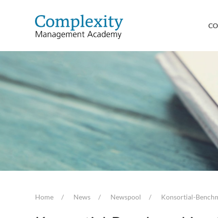
CO
Home
News
Newspool
Konsortial-Benchma