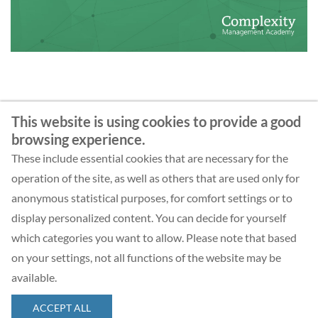
This website is using cookies to provide a good
Your contact
browsing experience.
These include essential cookies that are necessary for the
operation of the site, as well as others that are used only for
anonymous statistical purposes, for comfort settings or to
BACK
display personalized content. You can decide for yourself
which categories you want to allow. Please note that based
on your settings, not all functions of the website may be
available.
ACCEPT ALL
© 2026 Complexity Management Academy GmbH