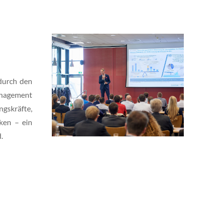
durch den
anagement
gskräfte,
ken – ein
.